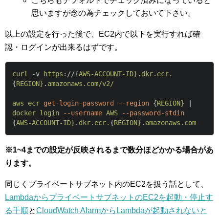
こちらもデフォルトでチェック済みになっていると
思いますが念の為チェックしておいて下さい。
以上の設定を行った後で、EC2内で以下を実行すれば確
認・ログインが出来るはずです。
curl 
-v 
https:
//{
AWS-ACCOUNT-
ID}
.
dkr.
ecr.
{
REGION}
.
amazonaws.
com/
v2/
aws 
ecr 
get-login-password
--region
 {
REGION}
 | 
docker 
login 
--username
AWS 
--password-stdin
{
AWS-ACCOUNT-
ID}
.
dkr.
ecr.
{
REGION}
.
amazonaws.
com
※1~4までの設定が反映されるまで数分ほどかかる場合があ
ります。
同じくプライベートサブネット内のEC2を扱う話として、
LambdaからプライベートサブネットのEC2を起動・停止す
る手順
と
CloudWatch AlarmからLambdaが起動されないと