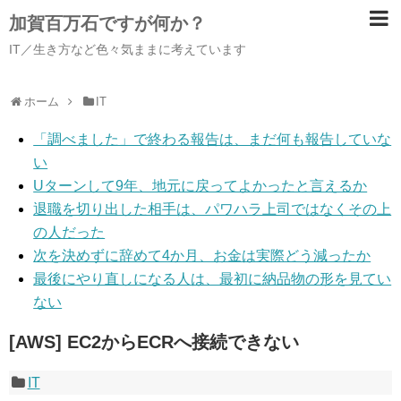
加賀百万石ですが何か？
IT／生き方など色々気ままに考えています
ホーム
IT
「調べました」で終わる報告は、まだ何も報告していな
い
Uターンして9年、地元に戻ってよかったと言えるか
退職を切り出した相手は、パワハラ上司ではなくその上
の人だった
次を決めずに辞めて4か月、お金は実際どう減ったか
最後にやり直しになる人は、最初に納品物の形を見てい
ない
[AWS] EC2からECRへ接続できない
IT