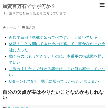
加賀百万石ですが何か？
IT／生き方など色々気ままに考えています
ホーム
生き方
面接で毎回「機械学習って何ですか」と聞いている
休職のことを聞いてきた会社は落ちて、聞かなかった会
社に入った
動くものはもうできていたのに、本番用の構成図を描い
ていた
「調べました」で終わる報告は、まだ何も報告していな
い
Uターンして9年、地元に戻ってよかったと言えるか
自分の欠点が実はやりたいことなのかもしれな
い